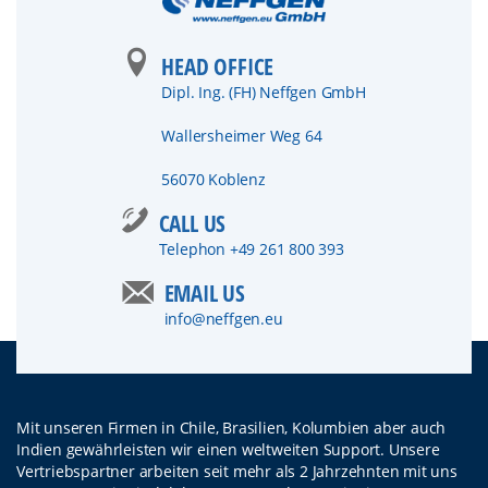
HEAD OFFICE
Dipl. Ing. (FH) Neffgen GmbH
Wallersheimer Weg 64
56070 Koblenz
CALL US
Telephon
+49 261 800 393
EMAIL US
info@neffgen.eu
Mit unseren Firmen in Chile, Brasilien, Kolumbien aber auch
Indien gewährleisten wir einen weltweiten Support. Unsere
Vertriebspartner arbeiten seit mehr als 2 Jahrzehnten mit uns